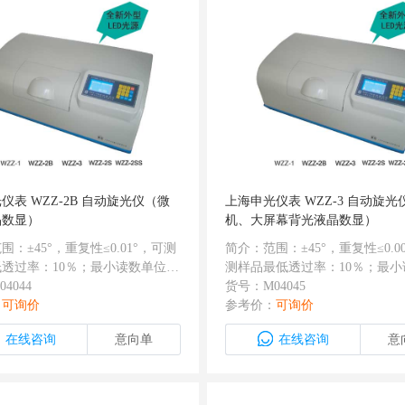
仪表 WZZ-2B 自动旋光仪（微
上海申光仪表 WZZ-3 自动旋光
晶数显）
机、大屏幕背光液晶数显）
围：±45°，重复性≤0.01°，可测
简介：范围：±45°，重复性≤0.0
透过率：10％；最小读数单位：
测样品最低透过率：10％；最小
°，有RS232接口，保存三次复测数
4044
位：0.001°，有RS232接口，
货号：M04045
算平均值
：
可询价
测数据并计算平均值
参考价：
可询价
在线咨询
意向单
在线咨询
意