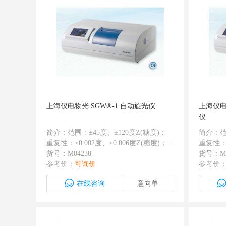
上海仪电物光 SGW®-1 自动旋光仪
上海仪电
仪
简介：范围：±45度、±120度Z(糖度)；
简介：范
重复性：≤0.002度、≤0.006度Z(糖度)；
重复性：≤
可测样品最低透过率：1%； 最小读数单
货号：M04238
最小读数
货号：M0
位：0.001度； 有USB接口；发光二级管
参考价：
可询价
发光二
参考价
加滤光片代替钠光灯，终身不用换灯；
用换灯；
在线咨询
意向单
可测试比旋度、旋光度、糖度； 可自动
度； 可
重复测6次并计算增均值和均方根； 试样
方根；
槽采用隔温设计，有温度显示
示，带