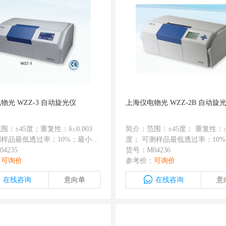
物光 WZZ-3 自动旋光仪
上海仪电物光 WZZ-2B 自动旋
围：±45度；重复性：δ≤0.003
简介：范围：±45度； 重复性：≤0
样品最低透过率：10%；最小读
度； 可测样品最低透过率：10%
001度；有RS232接口
4235
读数单位：0.002度； 有RS232
货号：M04236
：
可询价
存三次复测数据并计算平均值；
参考价：
可询价
级管加滤光片代替钠光灯，终身
在线咨询
意向单
在线咨询
意
灯。