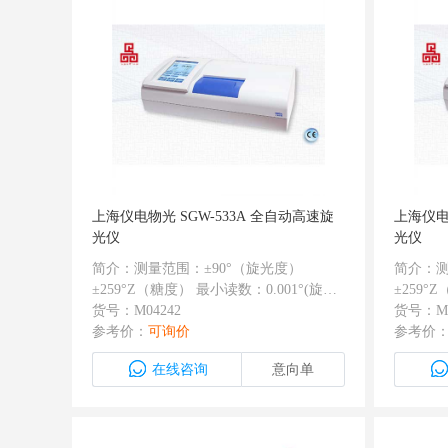
上海仪电物光 SGW-533A 全自动高速旋
上海仪电
光仪
光仪
简介：测量范围：±90°（旋光度）
简介：测
±259°Z（糖度） 最小读数：0.001°(旋光
±259°
度) 相对误差：±0.004℃ 重复性：≤0.002°
货号：M04242
度) 相对
货号：M0
零位重复性：0.001℃ 响应速度（全量
参考价：
可询价
零位重复
参考价
程）：8℃/秒 测量时间：平均26秒可测6
程）：8
在线咨询
意向单
次 温控范围：10℃-50℃；温控准确度：
次 温控
±0.2℃
±0.2℃