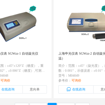
仪表 SGWzz-1 自动旋光仪
上海申光仪表 SGWzz-2 自动
温）
围：±45°±120°Z（糖度），重
简介：范围：±45°（旋光度）
002°，≤0.006°Z（糖度）,可测样
数：0.001°，示值误差：±0.01°（
透过率：1％；最小读数单位：
4048
光度≤+15°时）；±0.02°（旋光度
货号：M04049
1°，有USB接口，白炽灯加滤光片代
：
可询价
或旋光度＞+15°时），重复性
参考价：
可询价
，光源的平均寿命超过2000小
S）：0.002°（旋光度），温度
在线咨询
意向单
在线咨询
意
测试比旋度、旋光度、糖度，可自
围：15℃-30℃，控温准确度：±0
6次并计算平均值和均方根，试样
隔温设计，有温度显示