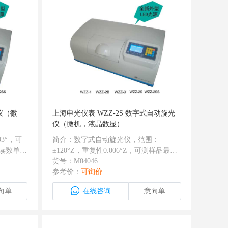
仪（微
上海申光仪表 WZZ-2S 数字式自动旋光
仪（微机，液晶数显）
03°，可
简介：数字式自动旋光仪，范围：
读数单
±120°Z，重复性0.006°Z，可测样品最低
保存三次复
透过率：1％；最小读数单位：0.01°Z，
货号：M04046
有RS232接口，保存三次复测数据并计算
参考价：
可询价
平均值
向单
在线咨询
意向单