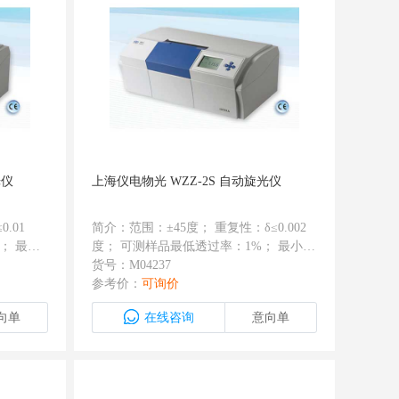
光仪
上海仪电物光 WZZ-2S 自动旋光仪
.01
简介：范围：±45度； 重复性：δ≤0.002
； 最小
度； 可测样品最低透过率：1%； 最小读
接口； 保
数值：0.001度； 有RS232接口；保存三
货号：M04237
 发光二
次复测数据并计算平均值； 发光二级管
参考价：
可询价
不用换
加滤光片代替钠光灯，寿命达20000小时
向单
在线咨询
意向单
以上。