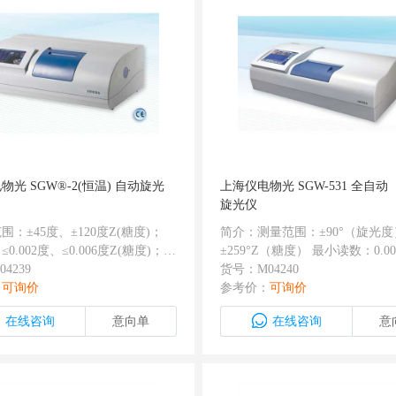
物光 SGW®-2(恒温) 自动旋光
上海仪电物光 SGW-531 全自
旋光仪
围：±45度、±120度Z(糖度)；
简介：测量范围：±90°（旋光度
0.002度、≤0.006度Z(糖度)；
±259°Z（糖度） 最小读数：0.00
单位：0.001度； 有USB接口；
4239
度) 相对误差：±0.006℃ 重复性：≤
货号：M04240
级管加滤光片代替钠光灯，终身不
：
可询价
零位重复性：0.001℃ 响应速度
参考价：
可询价
 可测试比旋度、旋光度、糖
程）：8℃/秒 测量时间：平均26
在线咨询
意向单
在线咨询
意
自动重复测6次并计算增均值和均
次 样品透过率：0.1％ 标配试管
 试样槽采用隔温设计，有温度显
100mm/200mm普通型 显示方式
恒温控制
色点阵式可触摸液晶显示