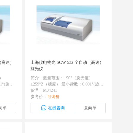
动（高速）
上海仪电物光 SGW-532 全自动（高速）
旋光仪
）
简介：测量范围：±90°（旋光度）
1°(旋光
±259°Z（糖度） 最小读数：0.001°(旋光
0.002°
度) 相对误差：±0.004℃ 重复性：≤0.002°
货号：M04241
（全量
零位重复性：0.001℃ 响应速度（全量
参考价：
可询价
秒可测6
程）：8℃/秒 测量时间：平均26秒可测6
向单
在线咨询
意向单
：
次 温度控制：可控温帕尔贴（内置） 温
：8寸彩
控范围：10℃-50℃；温控准确度：
±0.2℃