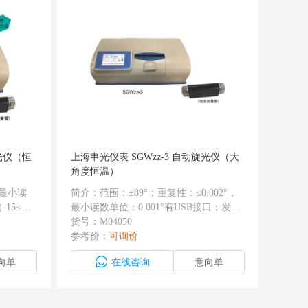
旋光仪（恒
上海申光仪表 SGWzz-3 自动旋光仪（大
角度恒温）
，最小读
简介：范围：±89°；重复性：≤0.002°，
-15≤旋
最小读数单位：0.001°有USB接口；发光
＜-15°
二极管加滤光片代替钠光灯，终身不用换
货号：M04050
（标准偏差
灯；可测试比旋度，旋光度，糖度；可自
参考价：
可询价
控制范
动复测6次并计算平均值和均方根；试样
向单
在线咨询
意向单
.5℃
槽采用隔温设计，有温度显示，带恒温控
制。