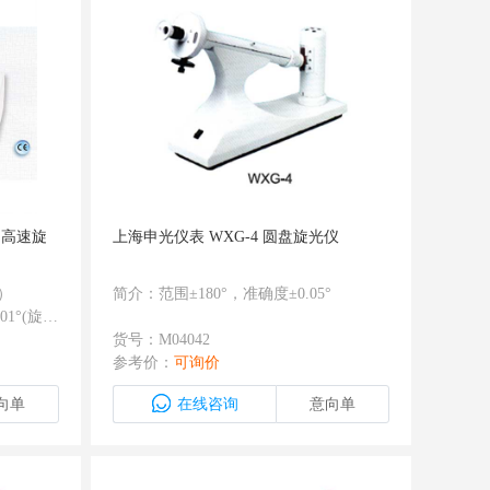
动高速旋
上海申光仪表 WXG-4 圆盘旋光仪
）
简介：范围±180°，准确度±0.05°
01°(旋光
0.002°
货号：M04042
度（全量
参考价：
可询价
秒可测6
向单
在线咨询
意向单
控准确度：