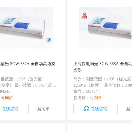
物光 SGW-537A 全自动高速旋
上海仪电物光 SGW-568A 全自
光仪
量范围：±90°（旋光度）
简介：测量范围：±90°（旋光度
Z（糖度） 最小读数：0.001°(旋光
±259°Z（糖度） 最小读数：0.00
误差：±0.004℃ 重复性：≤0.002°
4243
度) 相对误差：±0.003℃ 重复性：≤
货号：M04244
性：0.001℃ 响应速度（全量
：
可询价
零位重复性：0.0005℃ 响应速
参考价：
可询价
℃/秒 测量时间：平均26秒可测6
程）：8℃/秒 测量时间：平均26
在线咨询
意向单
在线咨询
意
范围：10℃-50℃；温控准确度：
次 温控范围：10℃-50℃；温
±0.2℃