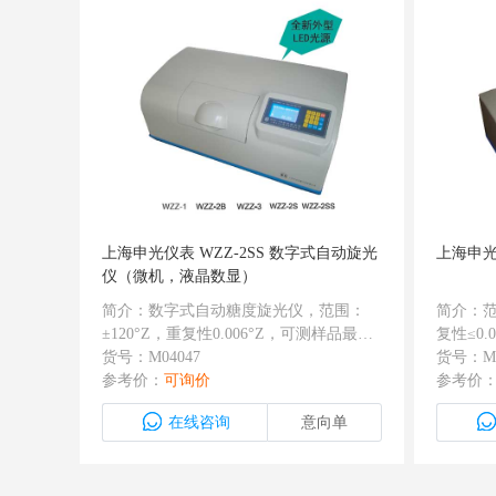
上海申光仪表 WZZ-2SS 数字式自动旋光
上海申光
仪（微机，液晶数显）
简介：数字式自动糖度旋光仪，范围：
简介：范
±120°Z，重复性0.006°Z，可测样品最低
复性≤0.
透过率：1％；最小读数单位：0.01°Z，
货号：M04047
品最低
货号：M0
有RS232接口，保存三次复测数据并计算
参考价：
可询价
0.00
参考价
平均值
替钠光灯
在线咨询
意向单
时，可
动复测
槽采用