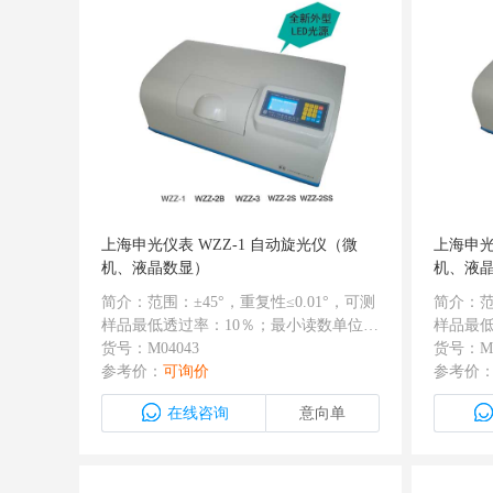
上海申光仪表 WZZ-1 自动旋光仪（微
上海申光
机、液晶数显）
机、液
简介：范围：±45°，重复性≤0.01°，可测
简介：范
样品最低透过率：10％；最小读数单位：
样品最低
0.002°，有RS232接口，保存三次复测数
货号：M04043
0.002
货号：M0
据并计算平均值
参考价：
可询价
据并计
参考价
在线咨询
意向单