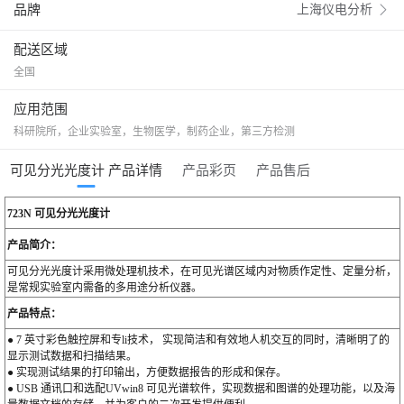
品牌
上海仪电分析

配送区域
全国
应用范围
科研院所，企业实验室，生物医学，制药企业，第三方检测
可见分光光度计 产品详情
产品彩页
产品售后
723N 可见分光光度计
产品简介：
可见分光光度计采用微处理机技术，在可见光谱区域内对物质作定性、定量分析，
是常规实验室内需备的多用途分析仪器。
产品特点：
● 7 英寸彩色触控屏和专li技术， 实现简洁和有效地人机交互的同时，清晰明了的
显示测试数据和扫描结果。
● 实现测试结果的打印输出，方便数据报告的形成和保存。
● USB 通讯口和选配UVwin8 可见光谱软件，实现数据和图谱的处理功能，以及海