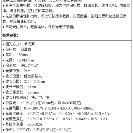
量数据文档的存储，并为客户的二次开发提供便利。
● 具有全波段扫描、分波段扫描、动力学时间扫描、自动波长、线性回归、浓度直
读、峰谷检测，定时打印等功能。
● 先进的断电保护措施，可以记忆检测数据、扫描图谱、回归方程和仪器修正参
数，实现快速初始化。
● 自动光门技术，无需黑体，保护光电传感器。
技术参数：
● 测光方式： 单光束
● 单色器： 自准直
● 焦距： 160mm
● 光栅： 1200线/mm
● 检测器： 进口光电池
● 光谱带宽： 2nm
● 波长设定： 触控屏输入
● 波长范围： 325 ~ 1100nm
● 波长准确度： ±1nm
● 波长重复性： ≤0.5nm
● 波长扫描速度： 快、中、慢
● 杂散光： ≤0.1% (T) (在360nm处，以NaNO2测定)
● 光度范围： 0.0 ~ 200.0% T -0.301 ~ 4.000A 0.000 ~ 9999C
● 光度准确度： ±0.5%T ±0.004Abs（0 ~ 0.5A） ±0.008Abs（0.5 ~ 1A）
● 光度重复性： ≤0.2%T 0.002Abs（0 ~ 0.5A） 0.004Abs（0.5 ~ 1 A）
● 基线平直度： ≤±0.002A
● 噪声： 100% (T) ≤0.2%(T) 0% (T) ≤0.1%(T)